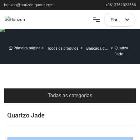
horizon@horizon-quartz.com
+8613761823666
Portugal
العربية
LAR
Portugal
Primeira página
Quartzo
Todos os produtos
Bancada de
PRODUTOS
Jade
quartzo
English
APLICAÇÃO
中文简体
Français
APOIAR
Todas as categorias
España
SOBRE
Quartzo Jade
NOTÍCIAS
CONTATO