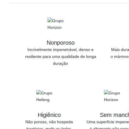
Nonporoso
Incrivelmente impenetrável, denso e
Mais dura
resiliente para uma qualidade de longa
o mármore
duração
Higiênico
Sem manc
Não poroso, não hospeda
Uma superfície impene
bactérias, mofo ou bolor,
é altamente não poro