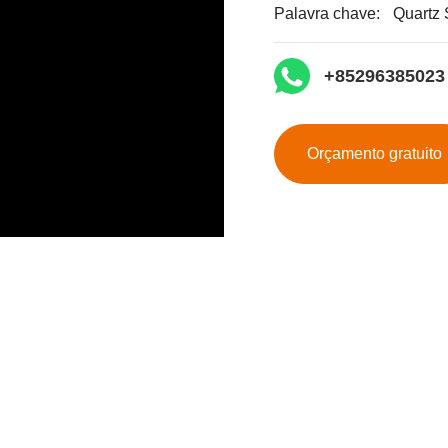
Palavra chave:
Quartz 
+85296385023‬
Orçamento gratuito