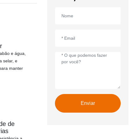
r
abão e água,
 selar, e
para manter
Enviar
ade de
ias
esistência a