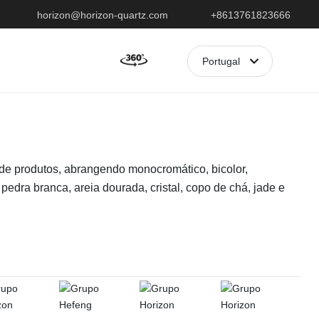
horizon@horizon-quartz.com
+8613761823666
Portugal
العربية
Portugal
English
 de produtos, abrangendo monocromático, bicolor,
中文简体
, pedra branca, areia dourada, cristal, copo de chá, jade e
Français
España