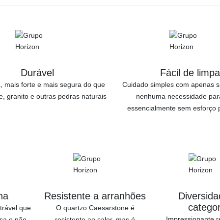
Durável
Fácil de limpa
, mais forte e mais segura do que
Cuidado simples com apenas s
, granito e outras pedras naturais
nenhuma necessidade para
essencialmente sem esforço 
ha
Resistente a arranhões
Diversid
categor
trável que
O quartzo Caesarstone é
Impressionante r
sa e não
resistente ao calor, mas é